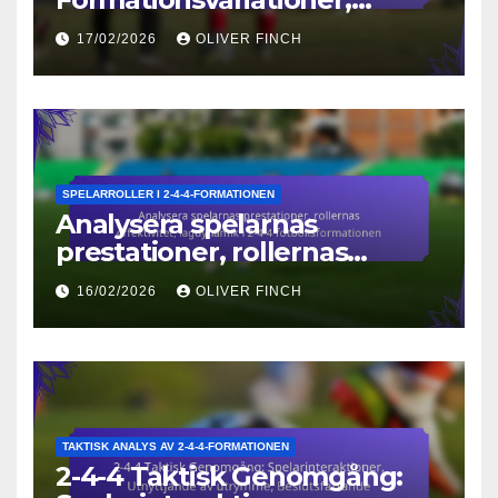
Spelarroller, Taktiska
17/02/2026
OLIVER FINCH
justeringar
SPELARROLLER I 2-4-4-FORMATIONEN
Analysera spelarnas
prestationer, rollernas
effektivitet, lagdynamik i 2-4-
16/02/2026
OLIVER FINCH
4 fotbollsformationen
TAKTISK ANALYS AV 2-4-4-FORMATIONEN
2-4-4 Taktisk Genomgång: