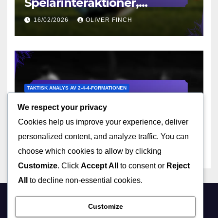
Spelarinteraktioner,
Utnyttjande av utrymme,
16/02/2026
OLIVER FINCH
Beslutsfattande
TAKTISK ANALYS AV 2-4-4-FORMATIONEN
2-4-4 Formation:
We respect your privacy
Kontringspress, Defensiv
Cookies help us improve your experience, deliver
struktur, Offensiva
16/02/2026
OLIVER FINCH
överbelastningar
personalized content, and analyze traffic. You can
choose which cookies to allow by clicking
Customize
. Click
Accept All
to consent or
Reject
All
to decline non-essential cookies.
Customize
artypeople.se