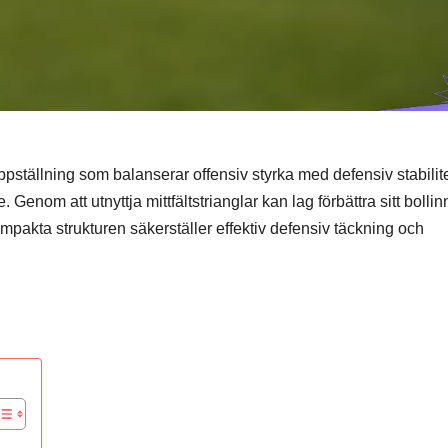
ppställning som balanserar offensiv styrka med defensiv stabilite
e. Genom att utnyttja mittfältstrianglar kan lag förbättra sitt bolli
pakta strukturen säkerställer effektiv defensiv täckning och