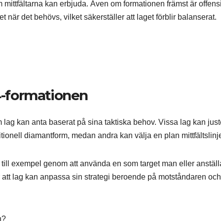
ittfältarna kan erbjuda. Även om formationen främst är offensi
ret när det behövs, vilket säkerställer att laget förblir balanserat.
-4-formationen
m lag kan anta baserat på sina taktiska behov. Vissa lag kan jus
ditionell diamantform, medan andra kan välja en plan mittfältslinj
, till exempel genom att använda en som target man eller anställ
 gör att lag kan anpassa sin strategi beroende på motståndaren och