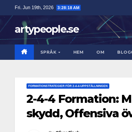
Skip
Fri. Jun 19th, 2026
3:28:19 AM
to
content
artypeople.se
SPRÅK
HEM
OM
BLOG
FORMATIONSTRATEGIER FÖR 2-4-4-UPPSTÄLLNINGEN
2-4-4 Formation: Mi
skydd, Offensiva ö