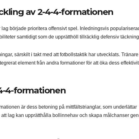
ckling av 2-4-4-formationen
 lag började prioritera offensivt spel. Inledningsvis populariser
iteter samtidigt som de upprätthöll tillräcklig defensiv täckning
gar, särskilt i takt med att fotbollstaktik har utvecklats. Tränare
ntegrerat element från andra formationer för att öka dess effektivit
-4-4-formationen
tionen är dess betoning på mittfältstrianglar, som underlättar
r att lag kan upprätthålla bollinnehav och skapa målchanser ge