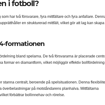
n i fotboll?
g som har två försvarare, fyra mittfältare och fyra anfallare. Denn
prätthåller en strukturerad mittfält, vilket gör att lag kan skapa
-4-formationen
ördelning bland spelarna. De två försvararna är placerade centra
arna formar en diamantform, vilket möjliggör effektiv bollfördelnin
ler stanna centralt, beroende på spelsituationen. Denna flexibilite
pa överbelastningar på motståndarens planhalva. Mittfältarna
ilket förbättrar bollinnehav och rörelse.