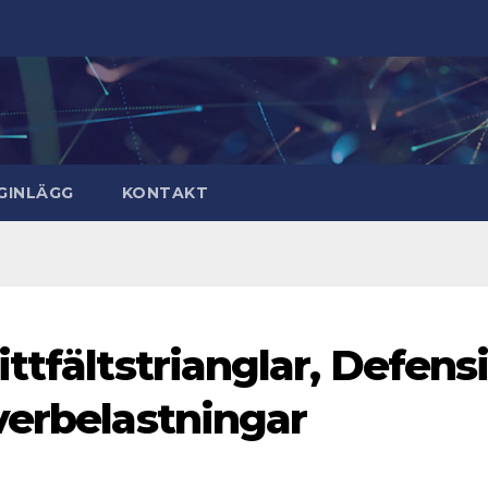
GINLÄGG
KONTAKT
ttfältstrianglar, Defens
verbelastningar