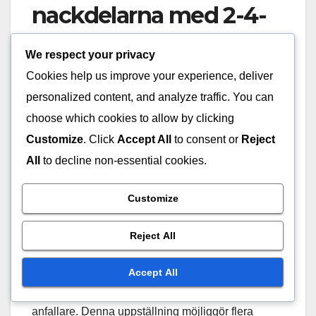
nackdelarna med 2-4-
4-formationen?
We respect your privacy
Cookies help us improve your experience, deliver
2-4-4-formationen erbjuder en stark offensiv
personalized content, and analyze traffic. You can
närvaro men kommer med märkbara defensiva
choose which cookies to allow by clicking
sårbarheter och problem med mittfältets kontroll.
Lag som använder denna uppställning måste
Customize
. Click
Accept All
to consent or
Reject
balansera sina offensiva kapabiliteter med
All
to decline non-essential cookies.
riskerna som är förknippade med att lämna
försvaret exponerat.
Customize
Starka offensiva alternativ
Reject All
Accept All
2-4-4-formationen är utformad för att maximera
offensiv potential genom att använda fyra
anfallare. Denna uppställning möjliggör flera