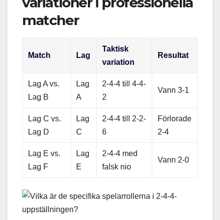
variationer i professionella
matcher
Taktisk
Match
Lag
Resultat
variation
Lag A vs.
Lag
2-4-4 till 4-4-
Vann 3-1
Lag B
A
2
Lag C vs.
Lag
2-4-4 till 2-2-
Förlorade
Lag D
C
6
2-4
Lag E vs.
Lag
2-4-4 med
Vann 2-0
Lag F
E
falsk nio