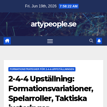
Skip
Fri. Jun 19th, 2026
7:58:23 AM
to
content
artypeople.se
FORMATIONSTRATEGIER FÖR 2-4-4-UPPSTÄLLNINGEN
2-4-4 Upställning:
Formationsvariationer,
Spelarroller, Taktiska