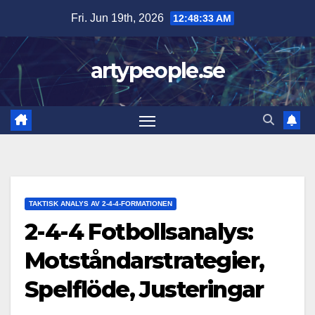
Skip
Fri. Jun 19th, 2026
12:48:34 AM
to
content
artypeople.se
TAKTISK ANALYS AV 2-4-4-FORMATIONEN
2-4-4 Fotbollsanalys:
Motståndarstrategier,
Spelflöde, Justeringar