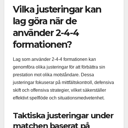
Vilka justeringar kan
lag göra när de
använder 2-4-4
formationen?
Lag som använder 2-4-4 formationen kan
genomföra olika justeringar för att förbättra sin
prestation mot olika motståndare. Dessa
justeringar fokuserar på mittfältskontroll, defensiva
skift och offensiva strategier, vilket säkerställer
effektivt spelflöde och situationsmedvetenhet.
Taktiska justeringar under
matchen baserat på