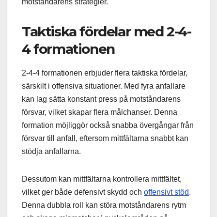
motståndarens strategier.
Taktiska fördelar med 2-4-
4 formationen
2-4-4 formationen erbjuder flera taktiska fördelar,
särskilt i offensiva situationer. Med fyra anfallare
kan lag sätta konstant press på motståndarens
försvar, vilket skapar flera målchanser. Denna
formation möjliggör också snabba övergångar från
försvar till anfall, eftersom mittfältarna snabbt kan
stödja anfallarna.
Dessutom kan mittfältarna kontrollera mittfältet,
vilket ger både defensivt skydd och
offensivt stöd
.
Denna dubbla roll kan störa motståndarens rytm