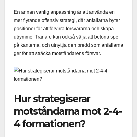
En annan vanlig anpassning är att använda en
mer flytande offensiv strategi, där anfallarna byter
positioner för att förvirra försvararna och skapa
utrymme. Tränare kan också välja att betona spel
på kanterna, och utnyttja den bredd som anfallarna
ger för att sträcka motståndarens försvar.
Hur strategiserar
motståndarna mot 2-4-
4 formationen?