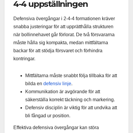
4-4 uppställningen
Defensiva övergångar i 2-4-4 formationen kräver
snabba justeringar för att upprätthålla strukturen
när bollinnehavet går förlorat. De två försvararna
måste hålla sig kompakta, medan mittfältarna
backar för att stödja försvaret och förhindra
kontringar.
Mittfältarna måste snabbt följa tillbaka för att
bilda en
defensiv linje
.
Kommunikation är avgörande för att
säkerställa korrekt täckning och markering.
Defensiv disciplin är viktig för att undvika att
bli fångad ur position.
Effektiva defensiva övergångar kan störa