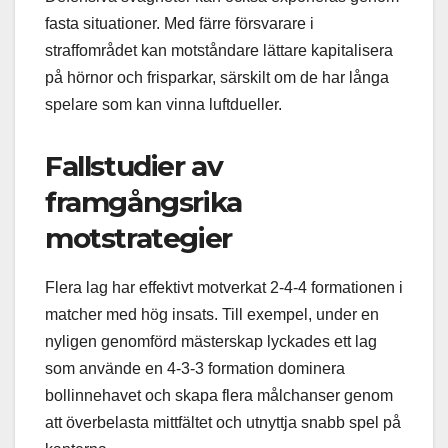
fasta situationer. Med färre försvarare i
straffområdet kan motståndare lättare kapitalisera
på hörnor och frisparkar, särskilt om de har långa
spelare som kan vinna luftdueller.
Fallstudier av
framgångsrika
motstrategier
Flera lag har effektivt motverkat 2-4-4 formationen i
matcher med hög insats. Till exempel, under en
nyligen genomförd mästerskap lyckades ett lag
som använde en 4-3-3 formation dominera
bollinnehavet och skapa flera målchanser genom
att överbelasta mittfältet och utnyttja snabb spel på