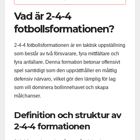
Vad är 2-4-4
fotbollsformationen?
2-4-4 fotbollsformationen är en taktisk uppställning
som består av två försvarare, fyra mittfältare och
fyra anfallare. Denna formation betonar offensivt
spel samtidigt som den upprätthåller en måttlig
defensiv närvaro, vilket gör den lämplig för lag
som vill dominera bollinnehavet och skapa
målchanser.
Definition och struktur av
2-4-4 formationen