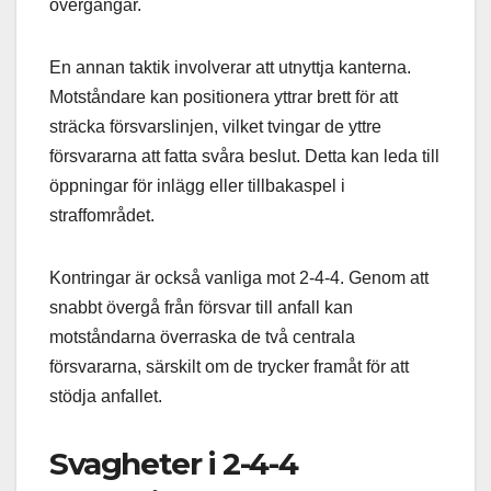
övergångar.
En annan taktik involverar att utnyttja kanterna.
Motståndare kan positionera yttrar brett för att
sträcka försvarslinjen, vilket tvingar de yttre
försvararna att fatta svåra beslut. Detta kan leda till
öppningar för inlägg eller tillbakaspel i
straffområdet.
Kontringar är också vanliga mot 2-4-4. Genom att
snabbt övergå från försvar till anfall kan
motståndarna överraska de två centrala
försvararna, särskilt om de trycker framåt för att
stödja anfallet.
Svagheter i 2-4-4