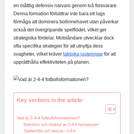
en måttlig defensiv närvaro genom två försvarare.
Denna formation förbättrar inte bara ett lags
förmåga att dominera bollinnehavet utan påverkar
också det övergripande spelflödet, vilket ger
strategiska fördelar. Motståndare utvecklar dock
ofta specifika strategier för att utnyttja dess
svagheter, vilket kräver
taktiska justeringar
för att
upprätthålla effektiviteten på planen.
Key sections in the article:
Vad är 2-4-4 fotbollsformationen?
Definition och struktur av 2-4-4 formationen
Spelarroller och ansvar i 2-4-4