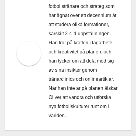
fotbollstränare och strateg som
har ägnat över ett decennium åt
att studera olika formationer,
särskilt 2-4-4-uppställningen.
Han tror på kraften i lagarbete
och kreativitet på planen, och
han tycker om att dela med sig
av sina insikter genom
tränarclinics och onlineartiklar.
När han inte är på planen älskar
Oliver att vandra och utforska
nya fotbollskulturer runt om i
världen.