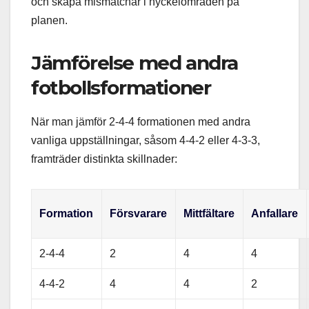
och skapa mismatchar i nyckelområden på
planen.
Jämförelse med andra
fotbollsformationer
När man jämför 2-4-4 formationen med andra
vanliga uppställningar, såsom 4-4-2 eller 4-3-3,
framträder distinkta skillnader:
Formation
Försvarare
Mittfältare
Anfallare
2-4-4
2
4
4
4-4-2
4
4
2