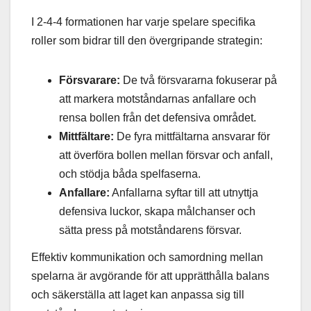
I 2-4-4 formationen har varje spelare specifika
roller som bidrar till den övergripande strategin:
Försvarare:
De två försvararna fokuserar på
att markera motståndarnas anfallare och
rensa bollen från det defensiva området.
Mittfältare:
De fyra mittfältarna ansvarar för
att överföra bollen mellan försvar och anfall,
och stödja båda spelfaserna.
Anfallare:
Anfallarna syftar till att utnyttja
defensiva luckor, skapa målchanser och
sätta press på motståndarens försvar.
Effektiv kommunikation och samordning mellan
spelarna är avgörande för att upprätthålla balans
och säkerställa att laget kan anpassa sig till