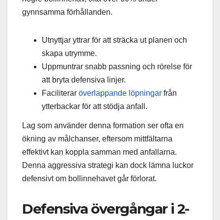
gynnsamma förhållanden.
Utnyttjar yttrar för att sträcka ut planen och
skapa utrymme.
Uppmuntrar snabb passning och rörelse för
att bryta defensiva linjer.
Faciliterar
överlappande löpningar
från
ytterbackar för att stödja anfall.
Lag som använder denna formation ser ofta en
ökning av målchanser, eftersom mittfältarna
effektivt kan koppla samman med anfallarna.
Denna aggressiva strategi kan dock lämna luckor
defensivt om bollinnehavet går förlorat.
Defensiva övergångar i 2-