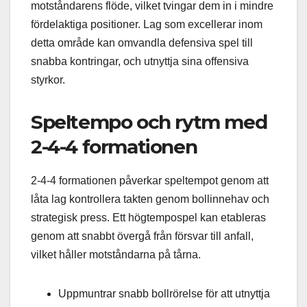
motståndarens flöde, vilket tvingar dem in i mindre
fördelaktiga positioner. Lag som excellerar inom
detta område kan omvandla defensiva spel till
snabba kontringar, och utnyttja sina offensiva
styrkor.
Speltempo och rytm med
2-4-4 formationen
2-4-4 formationen påverkar speltempot genom att
låta lag kontrollera takten genom bollinnehav och
strategisk press. Ett högtempospel kan etableras
genom att snabbt övergå från försvar till anfall,
vilket håller motståndarna på tårna.
Uppmuntrar snabb bollrörelse för att utnyttja