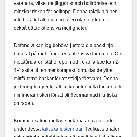
varandra, vilket möjliggör snabb bollrörelse och
minskar risken för bolltapp. Denna taktik hjälper
inte bara till att bryta pressen utan underlättar
också bättre offensiva möjligheter.
Defensivt kan lag behöva justera sin backlinje
baserat på motståndarens offensiva formation. Om
motståndaren ställer upp med tre anfallare kan 2-
4-4 skifta till en mer kompakt form, där de yttre
mittfältarna backar för att stödja försvaret. Denna
justering hjälper till att täcka potentiella luckor och
minimerar risken för att bli övermannad i kritiska
områden.
Kommunikation mellan spelarna är avgörande
under dessa
taktiska justeringar
. Tydliga signaler